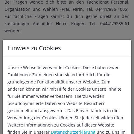
Bei Fragen wende dich bitte an den Fachdienst Personal,
Organisation und Wahlen (Frau Farin, Tel. 04441/886-1005).
Für fachliche Fragen kannst du dich gerne direkt an den
zuständigen Ausbilder Herrn Kröger, Tel. 04441/9285-61
wenden.
Hinweis zu Cookies
Verstärken Sie unser Team und starten Sie Ihr Berufsleben
Unsere Webseite verwendet Cookies. Diese haben zwei
bei der Stadt Vechta. Zum 01.08.2026 wird folgende
Funktionen: Zum einen sind sie erforderlich für die
Ausbildungsstelle
angeboten:
grundlegende Funktionalität unserer Website. Zum
Kaufmann für
anderen können wir mit Hilfe der Cookies unsere Inhalte
für Sie immer weiter verbessern. Hierzu werden
Büromanagement (m/w/d)
pseudonymisierte Daten von Website-Besuchern
gesammelt und ausgewertet. Das Einverständnis in die
Verwendung der Cookies können Sie jederzeit widerrufen.
Kauffrauen/Kaufmänner für Büromanagement (m/w/d) wirken
Weitere Informationen zu Cookies auf dieser Website
in Kommunalverwaltungen an der Organisation der
finden Sie in unserer
Datenschutzerklärung
und zu uns im