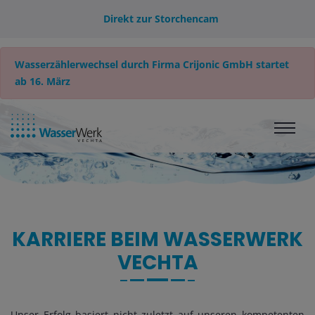
Direkt zur Storchencam
Wasserzählerwechsel durch Firma Crijonic GmbH startet
ab 16. März
KARRIERE BEIM WASSERWERK
VECHTA
Unser Erfolg basiert nicht zuletzt auf unseren kompetenten