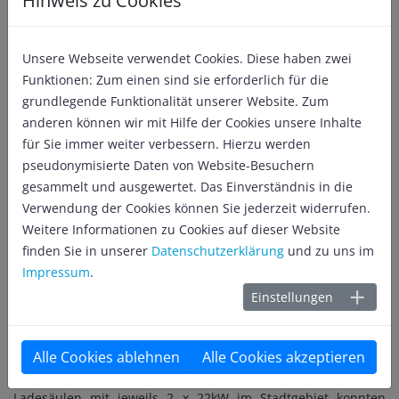
Hinweis zu Cookies
Anlagenkonzeptes wurde im Februar 2018 eine
Versuchsanlage (Wasseraufbereitung) installiert.
Unsere Webseite verwendet Cookies. Diese haben zwei
Funktionen: Zum einen sind sie erforderlich für die
2018:
Übernahme der vorläufigen Bewirtschaftung des
grundlegende Funktionalität unserer Website. Zum
Parkhauses am Bahnhof.
anderen können wir mit Hilfe der Cookies unsere Inhalte
für Sie immer weiter verbessern. Hierzu werden
2019:
Übernahme der vorläufigen Bewirtschaftung des
pseudonymisierte Daten von Website-Besuchern
Fahrradparkhauses Mobilitätsstation.
gesammelt und ausgewertet. Das Einverständnis in die
2019:
Baubeginn eines zweiten (redundanten)
Verwendung der Cookies können Sie jederzeit widerrufen.
Werksausgangs südöstlich des Wasserwerks in Verbindung
Weitere Informationen zu Cookies auf dieser Website
mit der Sanierung der Oyther Straße.
finden Sie in unserer
Datenschutzerklärung
und zu uns im
Impressum
.
2019:
Änderung und Erweiterung der Betriebssatzung um die
Einstellungen
Aufgaben zum Bau und dem Betrieb der Elektromobilität –
Verkündet am 13.11.2019.
Alle Cookies ablehnen
Alle Cookies akzeptieren
2021:
Die im ersten Ausbauschritt geplanten 13 Elektro-
Ladesäulen mit jeweils 2 x 22kW im Stadtgebiet konnten