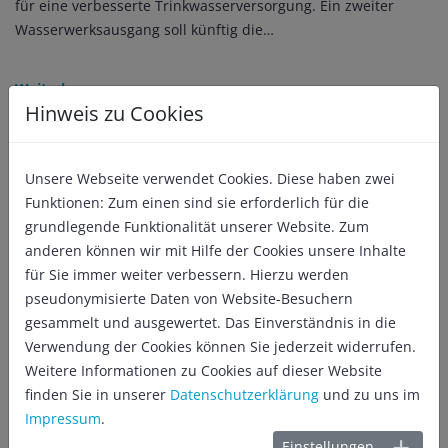
für eine verbesserte Trinkwasserversorgung. Ein zweiter
Wasserwerksausgang soll künftig die…
Weiterlesen
Hinweis zu Cookies
Unsere Webseite verwendet Cookies. Diese haben zwei
Funktionen: Zum einen sind sie erforderlich für die
grundlegende Funktionalität unserer Website. Zum
anderen können wir mit Hilfe der Cookies unsere Inhalte
für Sie immer weiter verbessern. Hierzu werden
pseudonymisierte Daten von Website-Besuchern
gesammelt und ausgewertet. Das Einverständnis in die
Verwendung der Cookies können Sie jederzeit widerrufen.
Ausbau der E-Mobilität macht Fortschritte
Weitere Informationen zu Cookies auf dieser Website
finden Sie in unserer
Datenschutzerklärung
und zu uns im
Zusätzliche Ladesäulen in der Innenstadt und in öffentlichen
Impressum
.
Einrichtungen sollen Attraktivität steigern
Einstellungen