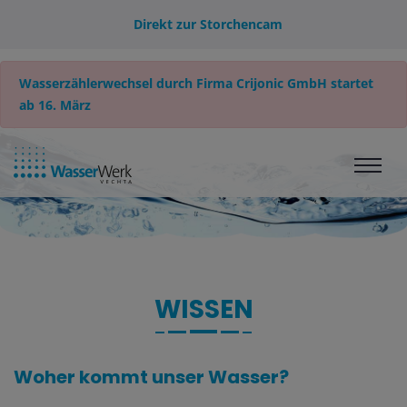
Direkt zur Storchencam
Wasserzählerwechsel durch Firma Crijonic GmbH startet
ab 16. März
WISSEN
Woher kommt unser Wasser?