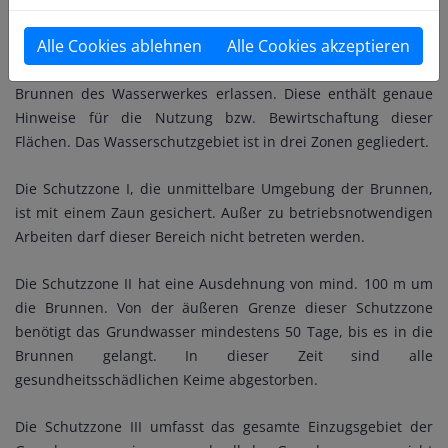
Qualität des Grundwassers ab. Um das Grundwasser vor
Alle Cookies ablehnen
Alle Cookies akzeptieren
Verunreinigungen zu schützen, wurde von der
Bezirksregierung eine Wasserschutzverordnung für die
Brunnen des Wasserwerkes erlassen. Diese enthält genaue
Hinweise für die Nutzung bzw. Bewirtschaftung dieser
Flächen. Das Wasserschutzgebiet ist in drei Zonen gegliedert.
Die Schutzzone I, die unmittelbare Umgebung der Brunnen,
ist mit einem Zaun gesichert. Außer zu betriebsnotwendigen
Arbeiten darf dieser Bereich nicht betreten werden.
Die Schutzzone II hat eine Ausdehnung von mind. 100 m um
die Brunnen. Von der äußeren Grenze dieser Schutzzone
benötigt das Grundwasser mindestens 50 Tage, bis es in die
Brunnen gelangt. In dieser Zeit sind alle
gesundheitsschädlichen Keime abgestorben.
Die Schutzzone III umfasst das gesamte Einzugsgebiet der