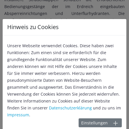
Bedienungsgestänge der im Erdreich eingebauten
Absperreinrichtungen und Unterflurhydranten. Die
Straßenkappen sind freizuhalten und müssen jederzeit
Hinweis zu Cookies
zugänglich sein.
Damit die Schieber und Hydranten schnell gefunden werden
Unsere Webseite verwendet Cookies. Diese haben zwei
können, sind für die Armaturen Hinweisschilder aufgestellt.
Funktionen: Zum einen sind sie erforderlich für die
Diese geben die genaue Lage der Armatur und den
grundlegende Funktionalität unserer Website. Zum
Durchmesser der Schieber bzw. der Leitung an.
anderen können wir mit Hilfe der Cookies unsere Inhalte
für Sie immer weiter verbessern. Hierzu werden
Über rund 8.700 Hausanschlüsse wird das Wasser an die
pseudonymisierte Daten von Website-Besuchern
einzelnen Abnehmer verteilt.
gesammelt und ausgewertet. Das Einverständnis in die
Verwendung der Cookies können Sie jederzeit widerrufen.
Wasserschutz
Weitere Informationen zu Cookies auf dieser Website
finden Sie in unserer
Datenschutzerklärung
und zu uns im
Trinkwasserschutz - Schutzgebiet für die Wassergewinnung
Impressum
.
Einstellungen
Die Qualität des Trinkwassers hängt unmittelbar von der