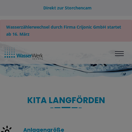
Direkt zur Storchencam
Wasserzählerwechsel durch Firma Crijonic GmbH startet
ab 16. März
KITA LANGFÖRDEN
Anlagengröße