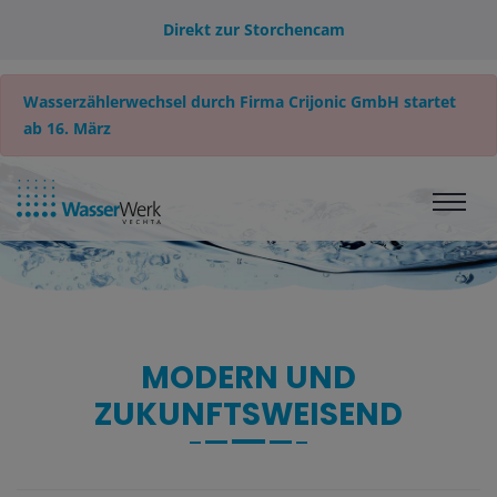
Direkt zur Storchencam
Wasserzählerwechsel durch Firma Crijonic GmbH startet
ab 16. März
MODERN UND
ZUKUNFTSWEISEND