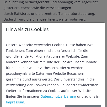
Beleuchtung bedarfsgerecht und abhängig vom Tageslicht
gesteuert, ebenso wie die Verschattungen
durch Raffstores und die zentrale Temperatursteuerung.
Dadurch wird die Energieeffizienz weiter optimiert.
Hinweis zu Cookies
Den ganzen Artikel finden Sie als PDF-Datei unter
zugehörigen Dateien zum Download.
Unsere Webseite verwendet Cookies. Diese haben zwei
Funktionen: Zum einen sind sie erforderlich für die
grundlegende Funktionalität unserer Website. Zum
Quelle: OM-Medien / Oldenburgische Volkszeitung Text von
anderen können wir mit Hilfe der Cookies unsere Inhalte
Constanze Biegel
für Sie immer weiter verbessern. Hierzu werden
Zurück
pseudonymisierte Daten von Website-Besuchern
gesammelt und ausgewertet. Das Einverständnis in die
Zugehörige Dateien
Verwendung der Cookies können Sie jederzeit widerrufen.
Weitere Informationen zu Cookies auf dieser Website
a17-23-01-28-ov-31-_31-4c-hp.pdf
639 KB
finden Sie in unserer
Datenschutzerklärung
und zu uns im
a17-23-01-28-ov-30-_30-4c-hp.pdf
846 KB
Impressum
.